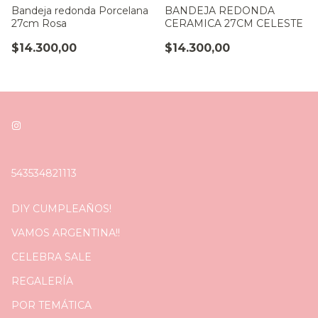
Bandeja redonda Porcelana
BANDEJA REDONDA
27cm Rosa
CERAMICA 27CM CELESTE
$14.300,00
$14.300,00
543534821113
DIY CUMPLEAÑOS!
VAMOS ARGENTINA!!
CELEBRA SALE
REGALERÍA
POR TEMÁTICA