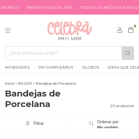
GO
ENVÍOS A TODO EL PAÍS
TODOS LOS MEDIOS DE PAGO
ENV
0
NOVEDADES
DIY CUMPLEAÑOS
GLOBOS
IDEAS QUE CEL
Inicio
>
BAZAR
>
Bandejas de Porcelana
Bandejas de
Porcelana
20 productos
Ordenar por:
Filtrar
Más vendidos