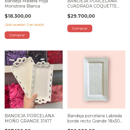
Bandeja Madera Hoja
BANDEJA PORCELANA
Monstrera Blanca
CUADRADA COQUETTE
27X27
$18.300,00
$29.700,00
¡Solo quedan
2
en stock!
BANDEJA PORCELANA
Bandeja porcelana Labrada
MOÑO GRANDE 31X17
borde recto Grande 18x30
cm