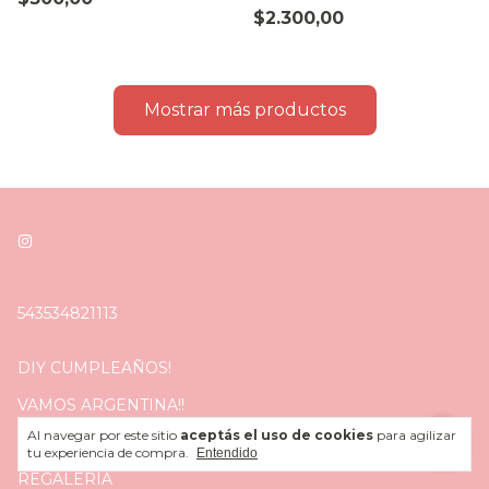
$2.300,00
Mostrar más productos
543534821113
DIY CUMPLEAÑOS!
VAMOS ARGENTINA!!
Al navegar por este sitio
aceptás el uso de cookies
para agilizar
CELEBRA SALE
tu experiencia de compra.
Entendido
REGALERÍA