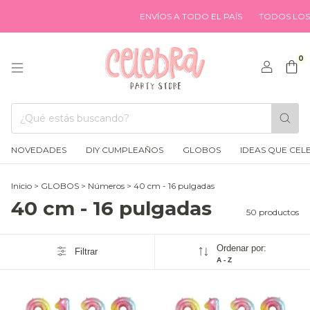
ENVÍOS A TODO EL PAÍS
TODOS LOS MEDIO
0
NOVEDADES
DIY CUMPLEAÑOS
GLOBOS
IDEAS QUE CEL
Inicio
>
GLOBOS
>
Números
>
40 cm - 16 pulgadas
40 cm - 16 pulgadas
50 productos
Ordenar por:
Filtrar
A - Z