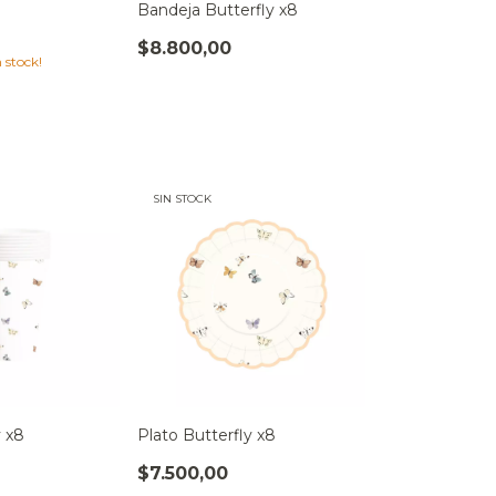
Bandeja Butterfly x8
$8.800,00
 stock!
SIN STOCK
y x8
Plato Butterfly x8
$7.500,00