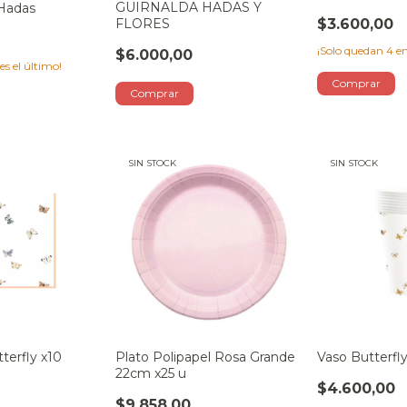
GUIRNALDA HADAS Y
Hadas
FLORES
$3.600,00
¡Solo quedan
4
en
$6.000,00
 es el último!
SIN STOCK
SIN STOCK
tterfly x10
Plato Polipapel Rosa Grande
Vaso Butterfl
22cm x25 u
$4.600,00
$9.858,00