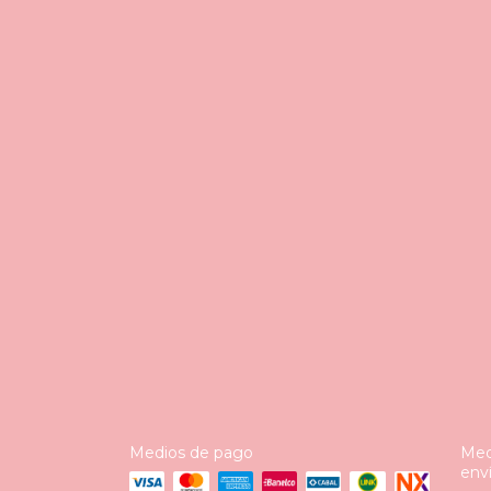
Medios de pago
Med
env