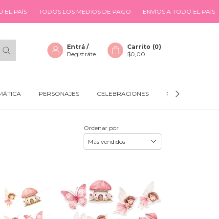
TODOS LOS MEDIOS DE PAGO
ENVÍOS A TODO EL PAÍS
TODOS L
Entrá
/
Carrito
(
0
)
Registráte
$0,00
MÁTICA
PERSONAJES
CELEBRACIONES
GLOBOS
D
Ordenar por