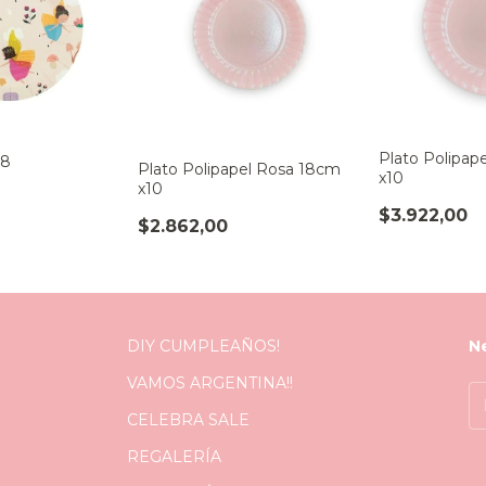
Plato Polipap
x8
Plato Polipapel Rosa 18cm
x10
x10
$3.922,00
$2.862,00
DIY CUMPLEAÑOS!
N
VAMOS ARGENTINA!!
CELEBRA SALE
REGALERÍA