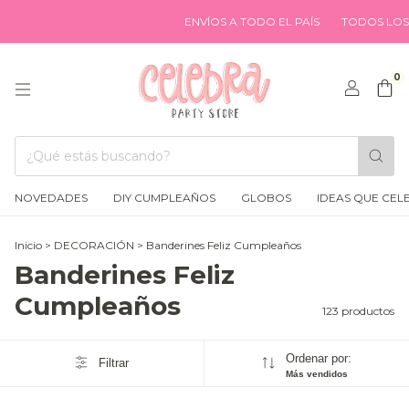
ENVÍOS A TODO EL PAÍS
TODOS LOS MEDIOS
0
NOVEDADES
DIY CUMPLEAÑOS
GLOBOS
IDEAS QUE CEL
Inicio
>
DECORACIÓN
>
Banderines Feliz Cumpleaños
Banderines Feliz
Cumpleaños
123 productos
Ordenar por:
Filtrar
Más vendidos