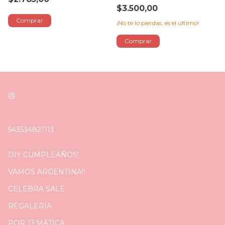
$3.500,00
¡No te lo pierdas, es el último!
543534821113
DIY CUMPLEAÑOS!
VAMOS ARGENTINA!!
CELEBRA SALE
REGALERÍA
POR TEMÁTICA