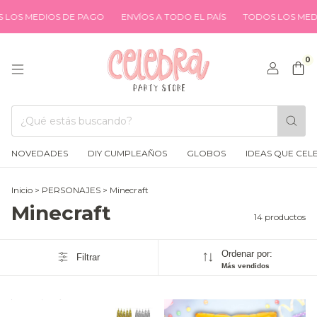
S MEDIOS DE PAGO
ENVÍOS A TODO EL PAÍS
TODOS LOS MEDIOS
0
NOVEDADES
DIY CUMPLEAÑOS
GLOBOS
IDEAS QUE CEL
Inicio
>
PERSONAJES
>
Minecraft
Minecraft
14 productos
Ordenar por:
Filtrar
Más vendidos