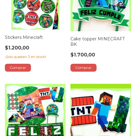
Stickers Minecraft
Cake topper MINECRAFT
BK
$1.200,00
$1.700,00
¡Solo quedan
3
en stock!