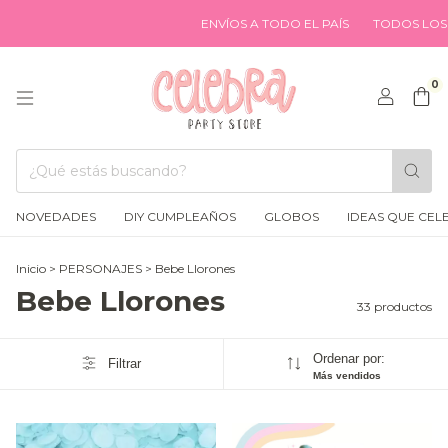
ENVÍOS A TODO EL PAÍS
TODOS LOS MEDIOS
0
NOVEDADES
DIY CUMPLEAÑOS
GLOBOS
IDEAS QUE CEL
Inicio
>
PERSONAJES
>
Bebe Llorones
Bebe Llorones
33 productos
Ordenar por:
Filtrar
Más vendidos