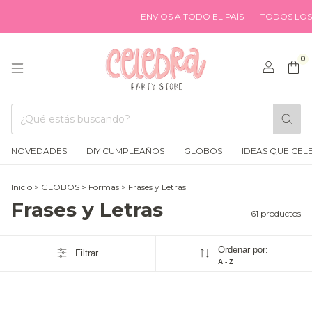
ENVÍOS A TODO EL PAÍS
TODOS LOS MEDIO
0
NOVEDADES
DIY CUMPLEAÑOS
GLOBOS
IDEAS QUE CEL
Inicio
>
GLOBOS
>
Formas
>
Frases y Letras
Frases y Letras
61 productos
Ordenar por:
Filtrar
A - Z