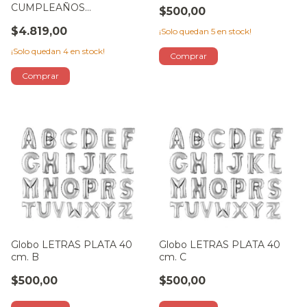
CUMPLEAÑOS
$500,00
MAYUSCULA PASTEL
$4.819,00
¡Solo quedan
5
en stock!
MULTICOLOR
¡Solo quedan
4
en stock!
Globo LETRAS PLATA 40
Globo LETRAS PLATA 40
cm. B
cm. C
$500,00
$500,00