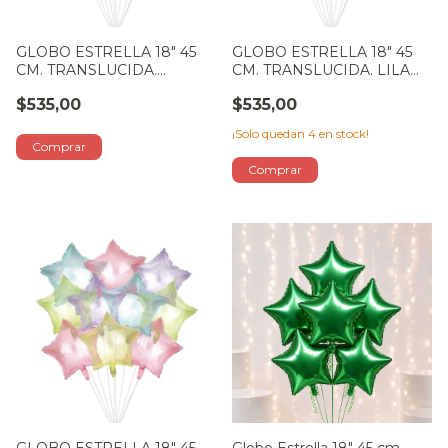
GLOBO ESTRELLA 18" 45
GLOBO ESTRELLA 18" 45
CM. TRANSLUCIDA.
CM. TRANSLUCIDA. LILA
CELESTE FONDO PLATA
FONDO PLATA
$535,00
$535,00
¡Solo quedan
4
en stock!
GLOBO ESTRELLA 18" 45
Globo Estrella 18" 45 cm.