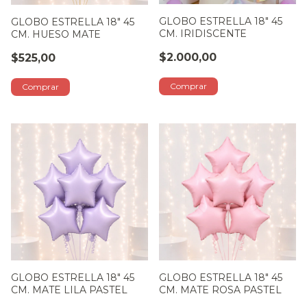
GLOBO ESTRELLA 18" 45
GLOBO ESTRELLA 18" 45
CM. IRIDISCENTE
CM. HUESO MATE
$2.000,00
$525,00
GLOBO ESTRELLA 18" 45
GLOBO ESTRELLA 18" 45
CM. MATE LILA PASTEL
CM. MATE ROSA PASTEL