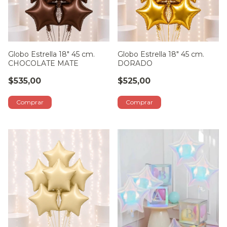
Globo Estrella 18" 45 cm.
Globo Estrella 18" 45 cm.
CHOCOLATE MATE
DORADO
$535,00
$525,00