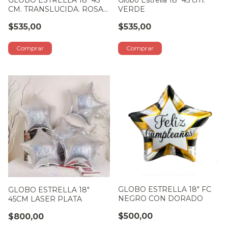
CM. TRANSLUCIDA. ROSA
VERDE
FONDO PLATA
$535,00
$535,00
GLOBO ESTRELLA 18" FC
GLOBO ESTRELLA 18"
NEGRO CON DORADO
45CM LASER PLATA
$500,00
$800,00