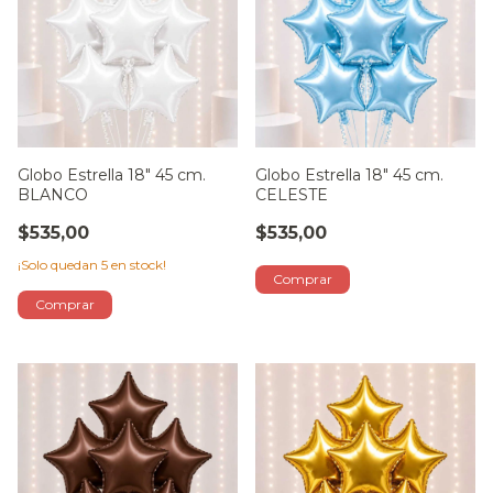
Globo Estrella 18" 45 cm.
Globo Estrella 18" 45 cm.
BLANCO
CELESTE
$535,00
$535,00
¡Solo quedan
5
en stock!