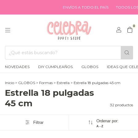
ENVÍOS A TODO EL PAÍS
TODOS LOS MEDIOS 
0
NOVEDADES
DIY CUMPLEAÑOS
GLOBOS
IDEAS QUE CEL
Inicio
>
GLOBOS
>
Formas
>
Estrella
>
Estrella 18 pulgadas 45 cm
Estrella 18 pulgadas
45 cm
32 productos
Ordenar por:
Filtrar
A - Z