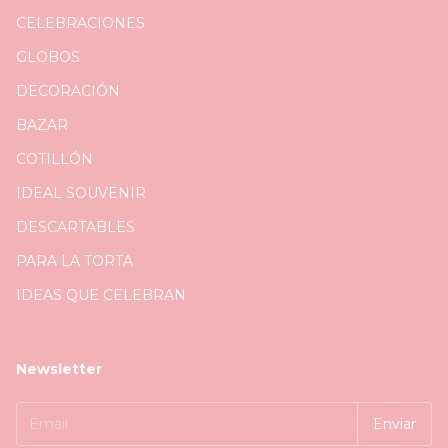
CELEBRACIONES
GLOBOS
DECORACIÓN
BAZAR
COTILLÓN
IDEAL SOUVENIR
DESCARTABLES
PARA LA TORTA
IDEAS QUE CELEBRAN
Newsletter