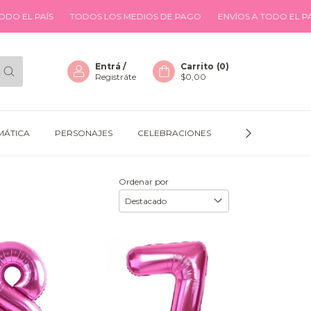
AÍS
TODOS LOS MEDIOS DE PAGO
ENVÍOS A TODO EL PAÍS
TO
Entrá
/
Carrito
(
0
)
Registráte
$0,00
MÁTICA
PERSONAJES
CELEBRACIONES
GLOBOS
D
Ordenar por