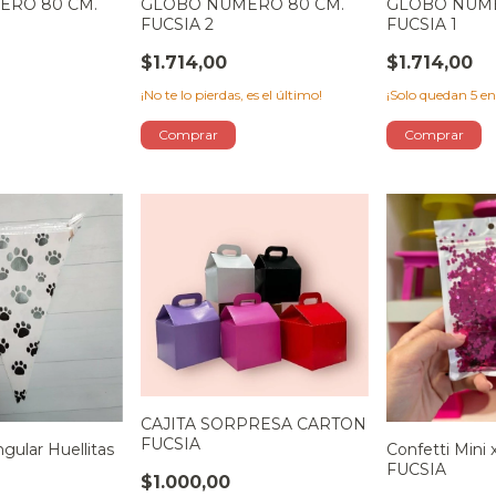
ERO 80 CM.
GLOBO NUMERO 80 CM.
GLOBO NUME
FUCSIA 2
FUCSIA 1
$1.714,00
$1.714,00
¡No te lo pierdas, es el último!
¡Solo quedan
5
en
CAJITA SORPRESA CARTON
FUCSIA
ngular Huellitas
Confetti Mini x
FUCSIA
$1.000,00