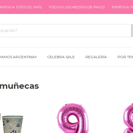
TODO EL PAÍS
TODOS LOS MEDIOS DE PAGO
ENVÍOS A TODO EL P
VAMOS ARGENTINA!!
CELEBRA SALE
REGALERÍA
POR TE
s muñecas