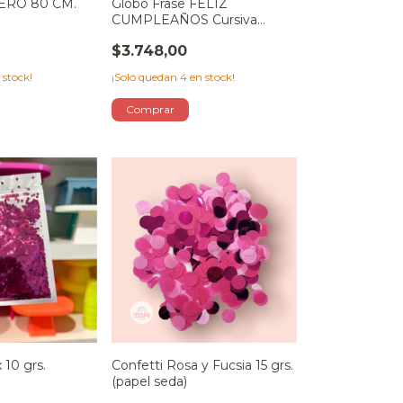
RO 80 CM.
Globo Frase FELIZ
CUMPLEAÑOS Cursiva
FUCSIA
$3.748,00
 stock!
¡Solo quedan
4
en stock!
 10 grs.
Confetti Rosa y Fucsia 15 grs.
(papel seda)