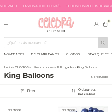
PAGO
ENVÍOS A TODO EL PAÍS
TODOS LOS MEDIOS DE PAGO
E
0
NOVEDADES
DIY CUMPLEAÑOS
GLOBOS
IDEAS QUE CEL
Inicio
>
GLOBOS
>
Látex comunes
>
12 Pulgadas
>
King Balloons
King Balloons
8 productos
Ordenar por:
Filtrar
Más vendidos
SIN STOCK
SIN STOCK