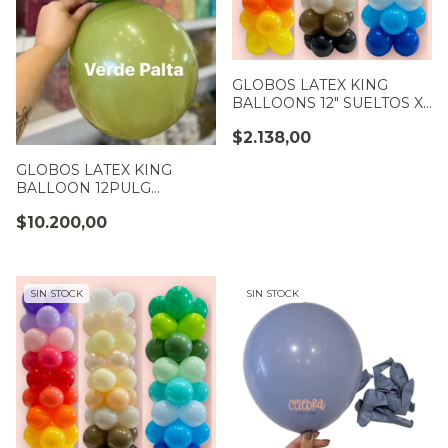
GLOBOS LATEX KING
BALLOONS 12" SUELTOS X
10 U. BEIGE
$2.138,00
GLOBOS LATEX KING
BALLOON 12PULG
PREMIUM VERDE PALTA
$10.200,00
PAQUETE X 50
SIN STOCK
SIN STOCK