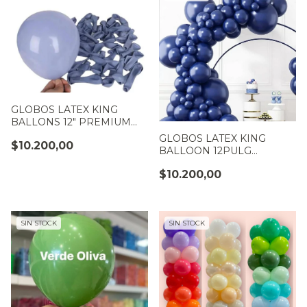
GLOBOS LATEX KING
BALLONS 12" PREMIUM
LAVANDA PAQUETE X50
GLOBOS LATEX KING
$10.200,00
BALLOON 12PULG
PREMIUM AZUL NOCHE
$10.200,00
PAQUETE X 50
SIN STOCK
SIN STOCK