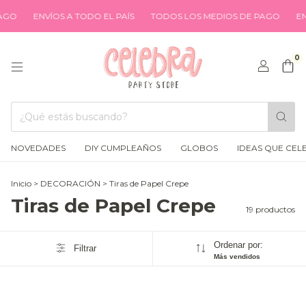
ENVÍOS A TODO EL PAÍS
TODOS LOS MEDIOS DE PAGO
ENVÍOS
0
NOVEDADES
DIY CUMPLEAÑOS
GLOBOS
IDEAS QUE CEL
Inicio
>
DECORACIÓN
>
Tiras de Papel Crepe
Tiras de Papel Crepe
19 productos
Ordenar por:
Filtrar
Más vendidos