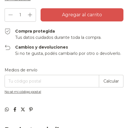
Compra protegida
Tus datos cuidados durante toda la compra.
Cambios y devoluciones
Si no te gusta, podés cambiarlo por otro o devolverlo.
Entregas para el CP:
Cambiar CP
Medios de envío
Calcular
No sé mi código postal