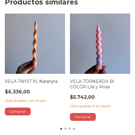
Productos similares
VELA TWIST XL:Naranjita
VELA TORNEADA BI
COLOR Lila y Rosa
$6.336,00
$5.742,00
¡Solo quedan
2
en stock!
¡Solo quedan
3
en stock!