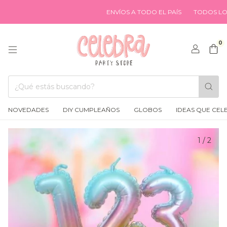
ENVÍOS A TODO EL PAÍS
TODOS LOS MED
0
NOVEDADES
DIY CUMPLEAÑOS
GLOBOS
IDEAS QUE CEL
1
/
2