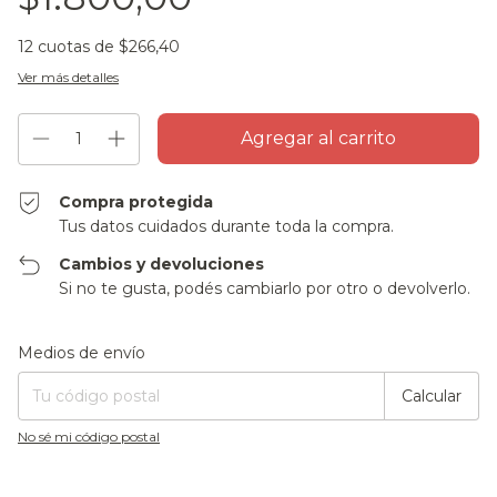
12
cuotas de
$266,40
Ver más detalles
Compra protegida
Tus datos cuidados durante toda la compra.
Cambios y devoluciones
Si no te gusta, podés cambiarlo por otro o devolverlo.
Entregas para el CP:
Cambiar CP
Medios de envío
Calcular
No sé mi código postal