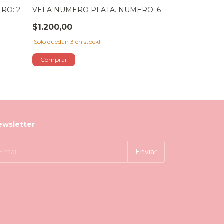
RO: 2
VELA NUMERO PLATA. NUMERO: 6
VELA NUMERO
$1.200,00
$1.200,00
¡Solo quedan
3
en stock!
¡Solo quedan
5
en 
ewsletter