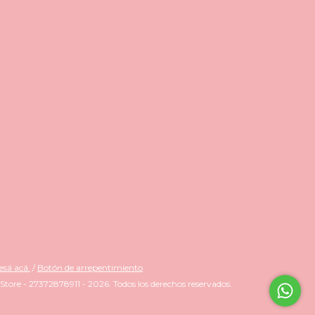
esá acá.
/
Botón de arrepentimiento
tore - 27372878911 - 2026. Todos los derechos reservados.