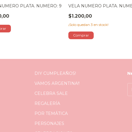
NUMERO PLATA. NUMERO: 9
VELA NUMERO PLATA. NUME
0,00
$1.200,00
¡Solo quedan
3
en stock!
DIY CUMPLEAÑOS!
N
VAMOS ARGENTINA!!
CELEBRA SALE
REGALERÍA
POR TEMÁTICA
PERSONAJES