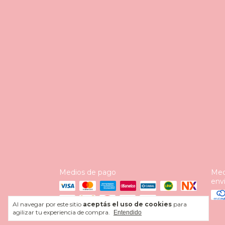
Medios de pago
Med
env
Al navegar por este sitio
aceptás el uso de cookies
para
agilizar tu experiencia de compra.
Entendido