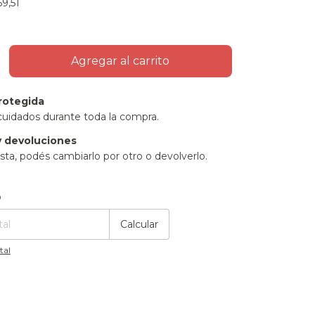
9,51
rotegida
cuidados durante toda la compra.
 devoluciones
sta, podés cambiarlo por otro o devolverlo.
:
Cambiar CP
o
Calcular
tal