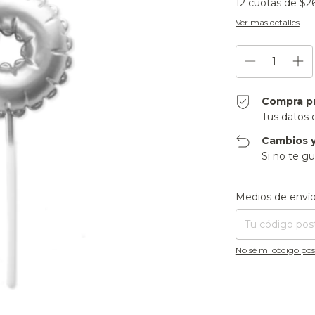
12
cuotas de
$26
Ver más detalles
Compra p
Tus datos 
Cambios y
Si no te gu
Entregas para el CP
Medios de enví
No sé mi código pos