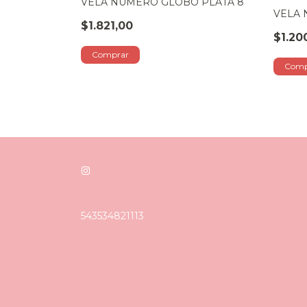
VELA NUMERO GLOBO PLATA 8
. NUMERO: 0
VELA 
$1.821,00
$1.20
543534821113