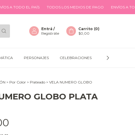
ODO EL PAÍS
TODOS LOS MEDIOS DE PAGO
ENVÍOS A TODO EL PA
Entrá
/
Carrito
(
0
)
Registráte
$0,00
MÁTICA
PERSONAJES
CELEBRACIONES
GLOBOS
D
IÓN
>
Por Color
>
Plateado
>
VELA NUMERO GLOBO
NUMERO GLOBO PLATA
00