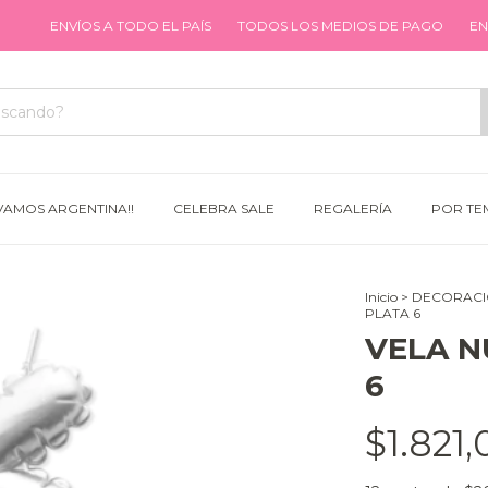
NVÍOS A TODO EL PAÍS
TODOS LOS MEDIOS DE PAGO
ENVÍOS A T
VAMOS ARGENTINA!!
CELEBRA SALE
REGALERÍA
POR TE
Inicio
>
DECORAC
PLATA 6
VELA 
6
$1.821,